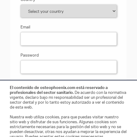
Email
Password
Password confirmation
El contenido de osteophoenix.com está reservado a
profesionales del sector sanitario.
De acuerdo con la normativa
vigente, declaro bajo mi responsabilidad ser un profesional del
sector dental y por lo tanto estoy autorizado a ver el contenido
de esta web.
Responsable de los datos: Osteophoenix SL
Nuestra web utiliza cookies, para que puedas visitar nuestro
Finalidad de los datos: Relación comercial y envío de
sitio web y disfrutar de sus funciones. Algunas cookies son
comunicaciones sobre nuestros productos y servicios.
estrictamente necesarias para la gestión del sitio web y no se
pueden desactivar, otras nos ayudan a mejorar la experiencia del
Almacenamiento de los datos: Base de datos alojada en
usuario. Puedes aceptar estas cookies innecesarias