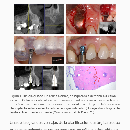
Figura 1. Cirugía guiada. De arriba a abajo, de izquierda a derecha. a) Lesión
inicial. b) Colocación de la barrera oclusiva y resultado clínico tras su retirada.
c) Trefina para observar posteriormente la histología del tejido. d) Colocación
del implante. e) Implante ubicado en el lugar indicado. f) Imagen histológica del
tejido extraído anteriormente. (Caso clínico del Dr. David Yu).
Una de las grandes ventajas de la planificación quirúrgica es que