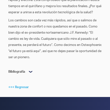
rápida y efectiva. Está comprobado que la planificación reduce
tiempos en el quirófano y mejora los resultados finales. ¿Por qué
esperar a unirse a esta revolución tecnológica de la salud?
Los cambios son cada vez más rápidos, así que o salimos de
nuestra zona de confort o nos quedamos en el pasado. Como
bien dijo el ex-presidente norteamericano J.F. Kennedy: “El
cambio es ley de vida. Cualquiera que sólo mire al pasado o al
presente, se perderá el futuro”. Como decimos en Osteophoenix
“el futuro ya está aquí”, así que no dejes pasar la oportunidad de
ser un pionero.
Bibliografía
Dean A, Heredero S, Alamillos F, García-García B.
Aplicación clínica de la planificación virtual y la navegación en
<<< Regresar
el tratamiento de las fracturas del suelo de la órbita. Revista
Española de Cirugía Oral y Maxilofacial. 2015;37(4):220-228.
doi:10.1016/j.maxilo.2015.04.003