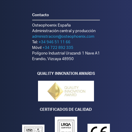
Kamishina H, Sugawara T, Nakata K et al. Clinical
application of 3D printing technology to the surgical
Contacto
treatment of atlantoaxial subluxation in small breed dogs.
PLoS One. 2019;14(5):e0216445.
Osteophoenix España
doi:10.1371/journal.pone.0216445
Administración central y producción
administracion@osteophoenix.com
Tel:
+34 946 51 11 66
Móvil
+34 722 892 335
Polígono Industrial Urazandi 1 Nave A1
Erandio, Vizcaya 48950
QUALITY INNOVATION AWARDS
CERTIFICADOS DE CALIDAD